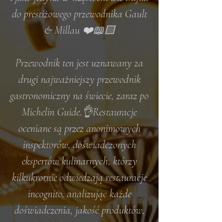
do prestiżowego przewodnika
Gault
& Millau ❤️📖🟨
Przewodnik ten jest uznawany za
drugi najważniejszy przewodnik
gastronomiczny na świecie, zaraz po
Michelin Guide.👌Restauracje
oceniane są przez anonimowych
inspektorów, doświadczonych
ekspertów kulinarnych, którzy
kilkukrotnie odwiedzają restauracje
incognito, analizując każde
doświadczenia, jakość produktów,