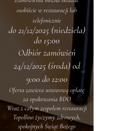
Zamówienia można składać
osobiście w restauracji lub
telefonicznie
do 21/12/2025 (niedziela)
do 15:00
Odbiór zamówień
24/12/2025 (środa) od
9:00 do 12:00
Oferta zawiera ustawową opłatę
za opakowania BDO
Wraz z całym zespołem restauracji
Topollino życzymy zdrowych,
spokojnych Świąt Bożego