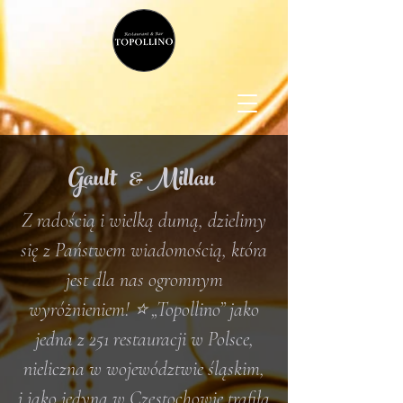
Gault & Millau
Z radością i wielką dumą, dzielimy
się z Państwem wiadomością, która
jest dla nas ogromnym
wyróżnieniem! ⭐️ „Topollino” jako
jedna z 251 restauracji w Polsce,
nieliczna w województwie śląskim,
i jako jedyna w Częstochowie trafiła