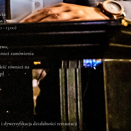
ia:
0 - 22:00
 - 13:00)
stwo,
ównież zamówienia
eźć również na
pl
wersyfikacja działalności restauracji