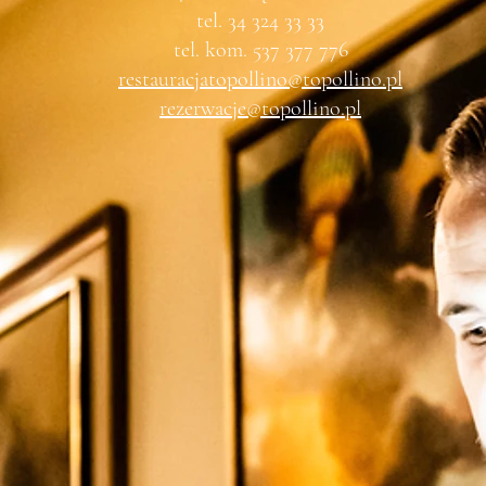
tel. 34 324 33 33
tel. kom. 537 377 776
restauracjatopollino@topollino.pl
rezerwacje@topollino.pl