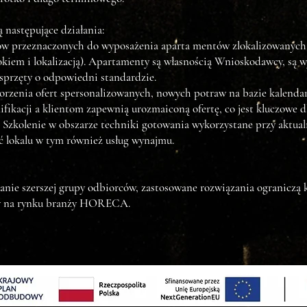
następujące działania:
ów przeznaczonych do wyposażenia aparta mentów zlokalizowanych w
dokiem i lokalizacją). Apartamenty są własnością Wnioskodawcy, s
sprzęty o odpowiedni standardzie.
worzenia ofert spersonalizowanych, nowych potraw na bazie kalend
ikacji a klientom zapewnią urozmaiconą ofertę, co jest kluczowe dl
u. Szkolenie w obszarze techniki gotowania wykorzystane przy aktua
ść lokalu w tym również usług wynajmu.
ie szerszej grupy odbiorców, zastosowane rozwiązania ograniczą k
y na rynku branży HORECA.