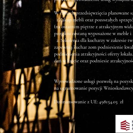
W ramach przedsięwzięcia planowane są 
1.Zakup mebli oraz pozostałych sprzęt
(na ostatnim piętrze z atrakcyjnym wi
projektu zostaną wyposażone w meble i 
2. Szkolenia dla kucharzy w zakresie t
zapewnią kuchar zom podniesienie kwalif
podniesienia atrakcyjności oferty lokal
dań w karcie oraz podniesie atrakcyjno
Wprowadzone usługi pozwolą na pozyskan
na ugruntowanie pozycji Wnioskodawc
Dofinansowanie z UE: 498154.03 zł