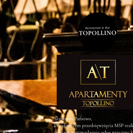
Szanowni Państwo,
Przedmiotem przedsięwzięcia MŚP reali
poprzez wprowadzenie usług wynajmu k