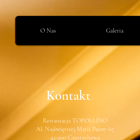
O Nas
Galeria
Kontakt
Restauracja TOPOLLINO
Al. Najświętszej Marii Panny 67
42-200 Częstochowa