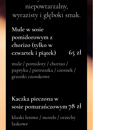
niepowtarzalny,
wyrazisty i głęboki smak.
Mule w sosie
pomidorowym z
chorizo (tylko w
65 zł
czwartek i piątek)
mule / pomidory / chorizo /
papryka / pietruszka / czosnek /
grzanki czosnkowe
Kaczka pieczona w
78 zł
sosie pomarańczowym
kluski leniwe / morele / orzechy
laskowe