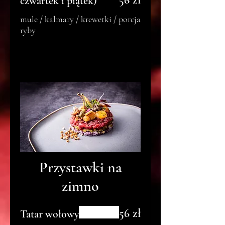
czwartek i piątek)
mule / kalmary / krewetki / porcja
ryby
Przystawki na
zimno
56 zł
Tatar wołowy