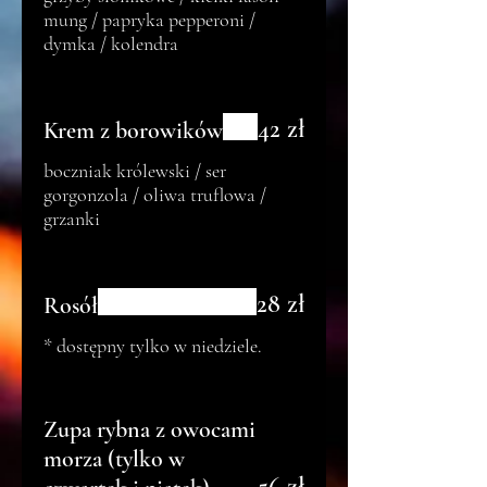
mung / papryka pepperoni /
dymka / kolendra
42 zł
Krem z borowików
boczniak królewski / ser
gorgonzola / oliwa truflowa /
grzanki
28 zł
Rosół
* dostępny tylko w niedziele.
Zupa rybna z owocami
morza (tylko w
56 zł