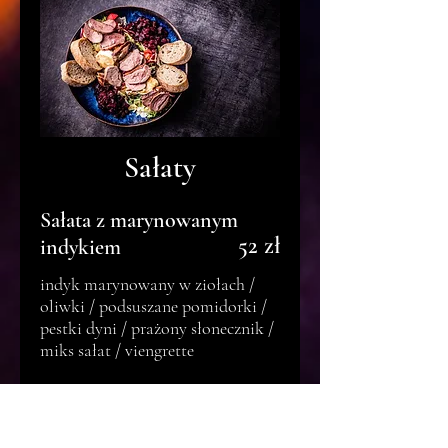
Sałaty
Sałata z marynowanym
52 zł
indykiem
indyk marynowany w ziołach /
oliwki / podsuszane pomidorki /
pestki dyni / prażony słonecznik /
miks sałat / viengrette
48 zł
Sałata Pecorino