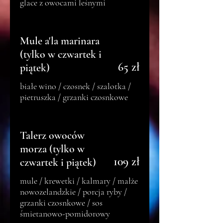
glace z owocami leśnymi
Mule a'la marinara
(tylko w czwartek i
65 zł
piątek)
białe wino / czosnek / szalotka /
pietruszka / grzanki czosnkowe
Talerz owoców
morza (tylko w
109 zł
czwartek i piątek)
mule / krewetki / kalmary / małże
nowozelandzkie / porcja ryby /
grzanki czosnkowe / sos
śmietanowo-pomidorowy