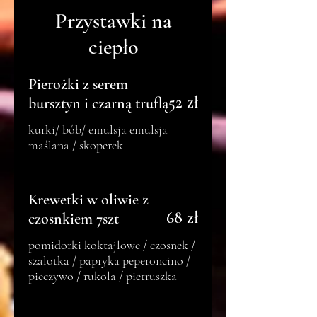
Przystawki na
ciepło
Pierożki z serem
52 zł
bursztyn i czarną truflą
kurki/ bób/ emulsja emulsja
maślana / skoperek
Krewetki w oliwie z
68 zł
czosnkiem 7szt
pomidorki koktajlowe / czosnek /
szalotka / papryka peperoncino /
pieczywo / rukola / pietruszka