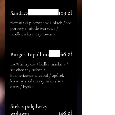
109 zł
Sandacz
ziemniaki pieczone w ziołach / sos
porowy / młode warzywa /
rzodkiewka marynowana
68 zł
Burger Topollino
100% antrykot / bułka maślana /
ser chedar / bekon /
karmelizowana cebul / ogórek
kiszony / sałata rzymska / sos
ostry / frytki
Stek z polędwicy
148 zł
wołowej