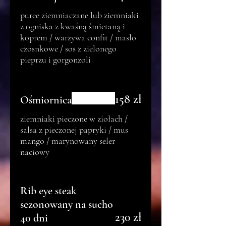
puree ziemniaczane lub ziemniaki
z ogniska z kwaśną śmietaną i
koprem / warzywa confit / masło
czosnkowe / sos z zielonego
pieprzu i gorgonzoli
158 zł
Ośmiornica
ziemniaki pieczone w ziołach /
salsa z pieczonej papryki / mus
mango / marynowany seler
naciowy
Rib eye steak
sezonowany na sucho
230 zł
40 dni