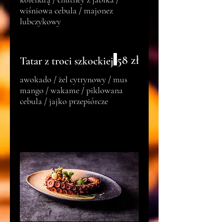
wiśniowa cebula / majonez
lubczykowy
58 zł
Tatar z troci szkockiej
awokado / żel cytrynowy / mus
mango / wakame / piklowana
cebula / jajko przepiórcze