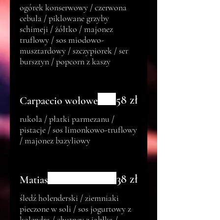
ogórek konserwowy / czerwona
cebula / piklowane grzyby
schimeji / żółtko / majonez
truflowy / sos miodowo-
musztardowy / szczypiorek / ser
bursztyn / popcorn z kaszy
58 zł
Carpaccio wołowe
rukola / płatki parmezanu /
pistacje / sos limonkowo-truflowy
/ majonez bazyliowy
38 zł
Matias
śledź holenderski / ziemniaki
pieczone w soli / sos jogurtowy z
kolendrą / chutney z jabłka /