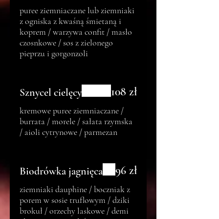
puree ziemniaczane lub ziemniaki
z ogniska z kwaśną śmietaną i
koprem / warzywa confit / masło
czosnkowe / sos z zielonego
pieprzu i gorgonzoli
108 zł
Sznycel cielęcy
kremowe puree ziemniaczane /
burrata / morele / sałata rzymska
/ aioli cytrynowe / parmezan
96 zł
Biodrówka jagnięca
ziemniaki dauphine / boczniak z
porem w sosie truflowym / dziki
brokuł / orzechy laskowe / demi