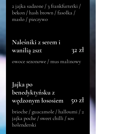
2 jajka sadzone / 3 frankfurterki /
bekon / hash brown / fasolka /
masło / pieczywo
Naleśniki z serem i
32 zł
wanilią 2szt
owoce sezonowe / mus malinowy
Jajka po
benedyktyńsku z
50 zł
wędzonym łososiem
brioche / guacamole / halloumi / 2
jajka poche / sweet chilli / sos
holenderski