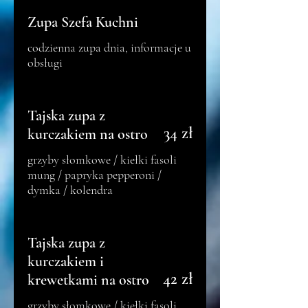
Zupa Szefa Kuchni
codzienna zupa dnia, informacje u
obsługi
Tajska zupa z
34 zł
kurczakiem na ostro
grzyby słomkowe / kiełki fasoli
mung / papryka pepperoni /
dymka / kolendra
Tajska zupa z
kurczakiem i
42 zł
krewetkami na ostro
grzyby słomkowe / kiełki fasoli