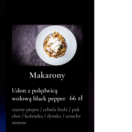
Makarony
Udon z polędwicą
66 zł
wołową black pepper
czarny pieprz / cebula biała / pak
choi / kolendra / dymka / orzechy
ziemne