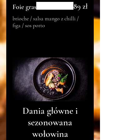
89 zł
Foie gras
brioche / salsa mango z chilli /
figa / sos porto
Dania główne i
sezonowana
wołowina