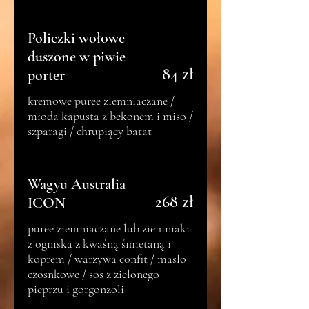
Policzki wołowe
duszone w piwie
84 zł
porter
kremowe puree ziemniaczane /
młoda kapusta z bekonem i miso /
szparagi / chrupiący batat
Wagyu Australia
268 zł
ICON
puree ziemniaczane lub ziemniaki
z ogniska z kwaśną śmietaną i
koprem / warzywa confit / masło
czosnkowe / sos z zielonego
pieprzu i gorgonzoli